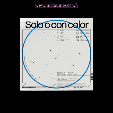
www.maloumessien.fr
www.maloumessien.fr